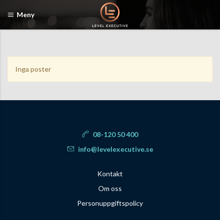
Meny
Inga poster
08-120 50 400
info@levelexecutive.se
Kontakt
Om oss
Personuppgiftspolicy