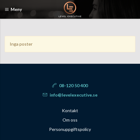
Meny
Inga poster
08-120 50 400
info@levelexecutive.se
Kontakt
Om oss
Personuppgiftspolicy