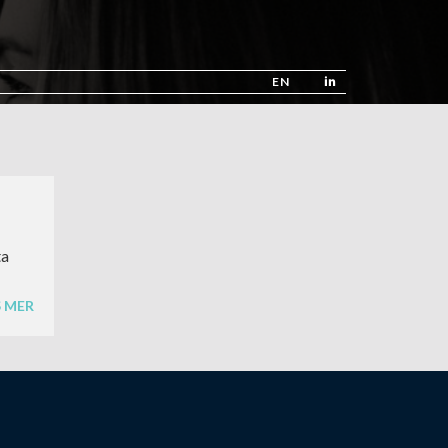
EN
ta
S MER