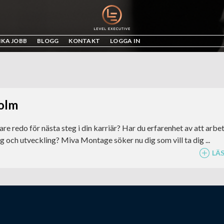
IKA JOBB
BLOGG
KONTAKT
LOGGA IN
holm
re redo för nästa steg i din karriär? Har du erfarenhet av att arbe
ng och utveckling? Miva Montage söker nu dig som vill ta dig ...
LÄ