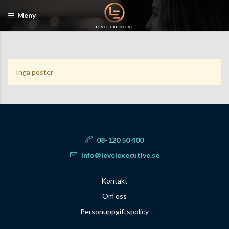
Meny
Inga poster
08-120 50 400
info@levelexecutive.se
Kontakt
Om oss
Personuppgiftspolicy