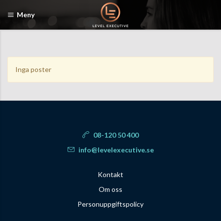
Meny
Inga poster
08-120 50 400
info@levelexecutive.se
Kontakt
Om oss
Personuppgiftspolicy