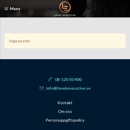
Meny
Inga poster
08-120 50 400
info@levelexecutive.se
Kontakt
Om oss
Personuppgiftspolicy