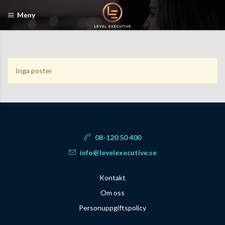
Meny
Inga poster
08-120 50 400
info@levelexecutive.se
Kontakt
Om oss
Personuppgiftspolicy